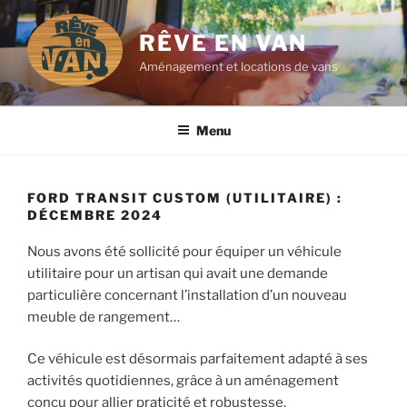
Aller
au
RÊVE EN VAN
contenu
Aménagement et locations de vans
principal
Menu
FORD TRANSIT CUSTOM (UTILITAIRE) :
DÉCEMBRE 2024
Nous avons été sollicité pour équiper un véhicule
utilitaire pour un artisan qui avait une demande
particulière concernant l’installation d’un nouveau
meuble de rangement…
Ce véhicule est désormais parfaitement adapté à ses
activités quotidiennes, grâce à un aménagement
conçu pour allier praticité et robustesse.