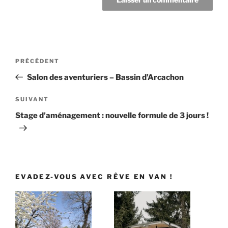
Navigation
Article
PRÉCÉDENT
de
précédent
Salon des aventuriers – Bassin d’Arcachon
l’article
Article
SUIVANT
suivant
Stage d’aménagement : nouvelle formule de 3 jours !
EVADEZ-VOUS AVEC RÊVE EN VAN !