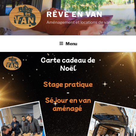
Aller
au
RÊVE EN VAN
contenu
Aménagement et locations de vans
principal
Menu