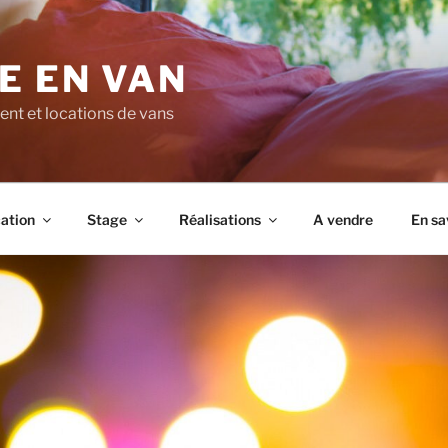
E EN VAN
t et locations de vans
ation
Stage
Réalisations
A vendre
En sa