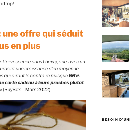
adtrip!
 une offre qui séduit
us en plus
 effervescence dans l’hexagone, avec un
euros et une croissance d’en moyenne
s qui diront le contraire puisque
66%
une carte cadeau à leurs proches plutôt
 »
(
BuyBox – Mars 2022
)
BESOIN D’UN