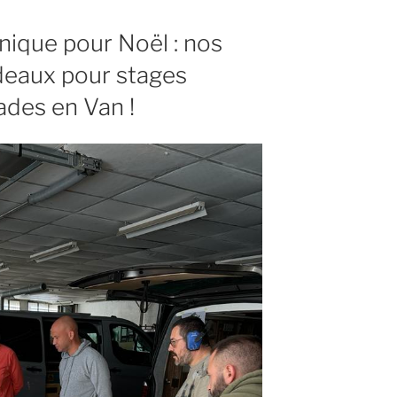
ement
nique pour Noël : nos
eaux pour stages
ades en Van !
s