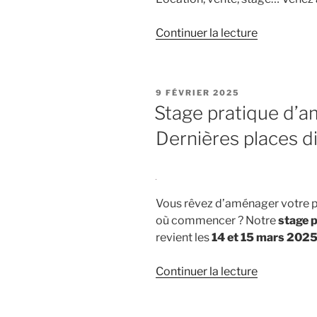
de
Continuer la lecture
« Expositio
de
van
PUBLIÉ
9 FÉVRIER 2025
aménagé
LE
Stage pratique d’
chez
Dernières places di
Decathlon 
Vous rêvez d’aménager votre p
où commencer ? Notre
stage 
revient les
14 et 15 mars 202
de
Continuer la lecture
« Stage
pratique