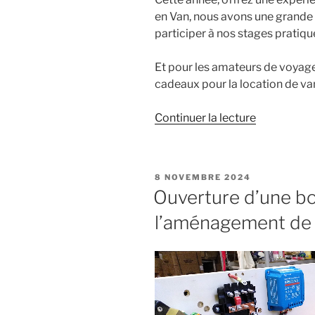
en Van, nous avons une grande
participer à nos stages prati
Et pour les amateurs de voyag
cadeaux pour la location de v
de
Continuer la lecture
« Offrez
un
cadeau
PUBLIÉ
8 NOVEMBRE 2024
unique
LE
Ouverture d’une bo
pour
l’aménagement de 
Noël
:
nos
nouveaux
bons
cadeaux