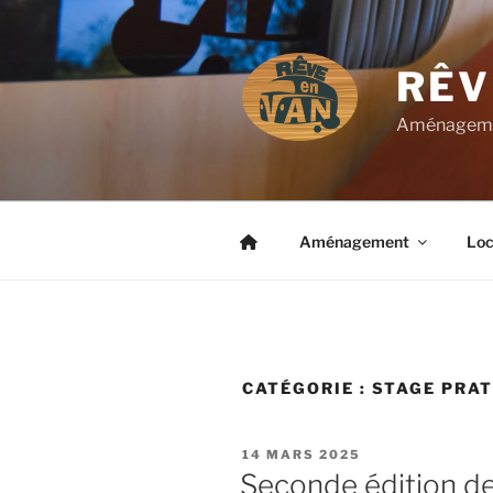
Aller
au
contenu
RÊV
principal
Aménagemen
Aménagement
Loc
CATÉGORIE :
STAGE PRAT
PUBLIÉ
14 MARS 2025
LE
Seconde édition d