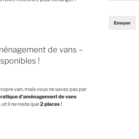
n
Envoyer
aménagement de vans –
sponibles !
»
ropre van, mais vous ne savez pas par
pratique d’aménagement de vans
5
, et il ne reste que
2 places
!