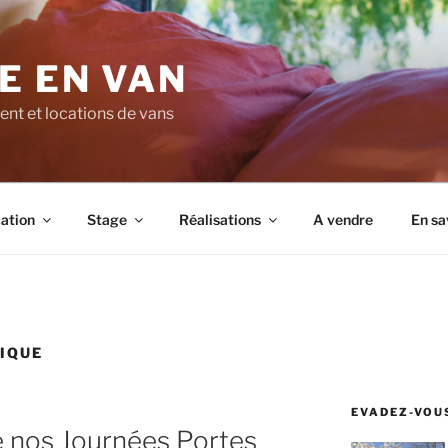
E EN VAN
t et locations de vans
ation
Stage
Réalisations
A vendre
En sa
IQUE
EVADEZ-VOUS
e nos Journées Portes