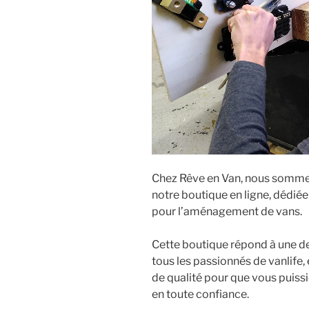
pour
stages
pratiques
et
escapades
en
Van
! »
Chez Rêve en Van, nous sommes
notre boutique en ligne, dédiée
pour l’aménagement de vans.
Cette boutique répond à une de
tous les passionnés de vanlife,
de qualité pour que vous puiss
en toute confiance.