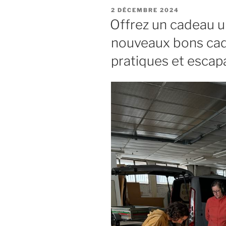
d’aménag
PUBLIÉ
2 DÉCEMBRE 2024
de
LE
Offrez un cadeau u
vans
nouveaux bons cad
–
Dernières
pratiques et escap
places
disponible
! »