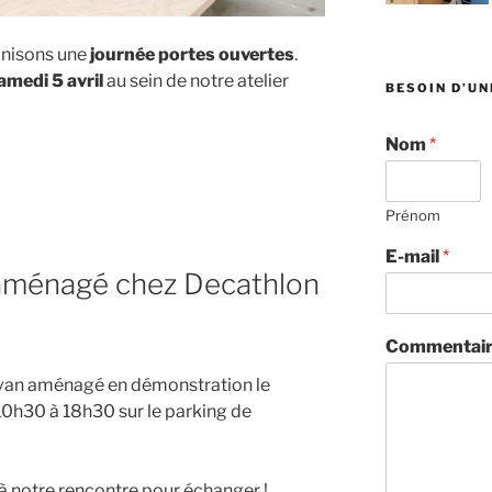
anisons une
journée portes ouvertes
.
amedi 5 avril
au sein de notre atelier
BESOIN D’UN
Nom
*
Prénom
E-mail
*
 aménagé chez Decathlon
Commentair
 van aménagé en démonstration le
10h30 à 18h30 sur le parking de
à notre rencontre pour échanger !