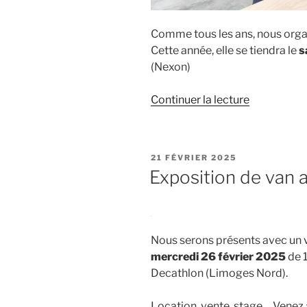
Comme tous les ans, nous org
Cette année, elle se tiendra le
s
(Nexon)
de
Continuer la lecture
« Seconde
édition
de
PUBLIÉ
21 FÉVRIER 2025
nos
LE
Exposition de van
Journées
Portes
Ouvertes
chez
Nous serons présents avec un
Rêve
mercredi 26 février 2025
de 
en
Decathlon (Limoges Nord).
van
! »
Location, vente, stage… Venez 